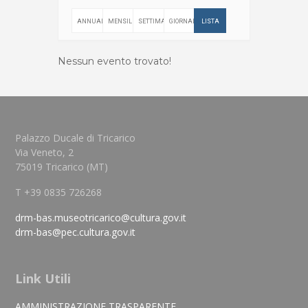
ANNUALE
MENSILE
SETTIMANALE
GIORNALIERO
LISTA
Nessun evento trovato!
Palazzo Ducale di Tricarico
Via Veneto, 2
75019 Tricarico (MT)
T +39 0835 726268
drm-bas.museotricarico@cultura.gov.it
drm-bas@pec.cultura.gov.it
Link Utili
AMMINISTRAZIONE TRASPARENTE