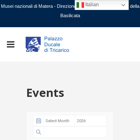
Italian
Musei nazionali di Matera - Direzione regionale Musei nazionali della
Basilicata
Events