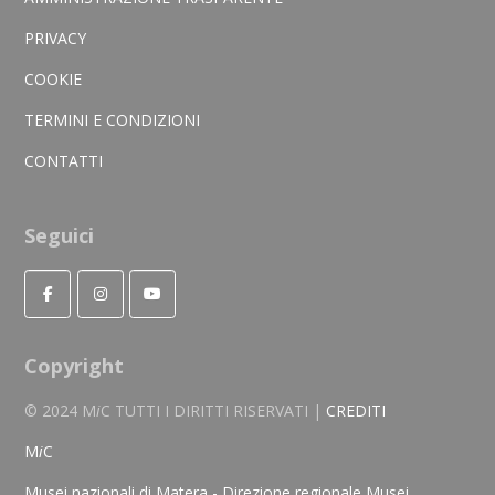
PRIVACY
COOKIE
TERMINI E CONDIZIONI
CONTATTI
Seguici
Copyright
© 2024 M
i
C TUTTI I DIRITTI RISERVATI |
CREDITI
M
i
C
Musei nazionali di Matera - Direzione regionale Musei