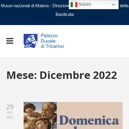
Italian
Musei nazionali di Matera - Direzione regionale Musei nazionali della
Basilicata
Mese:
Dicembre 2022
29
DIC
2022