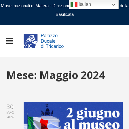
Italian
Musei nazionali di Matera - Direzione regionale Musei nazionali della
Basilicata
Mese:
Maggio 2024
30
MAG
2024