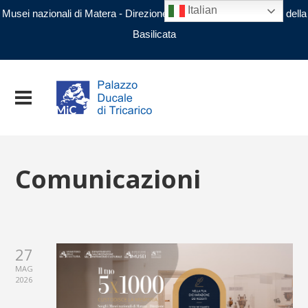
Italian
Musei nazionali di Matera - Direzione regionale Musei nazionali della
Basilicata
Comunicazioni
27
MAG
2026