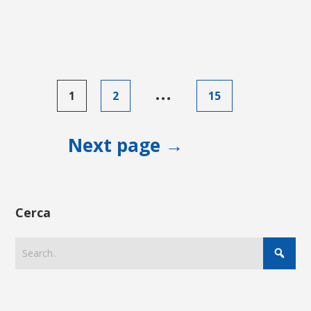
Paginazione
…
1
2
15
degli
articoli
Next page →
Cerca