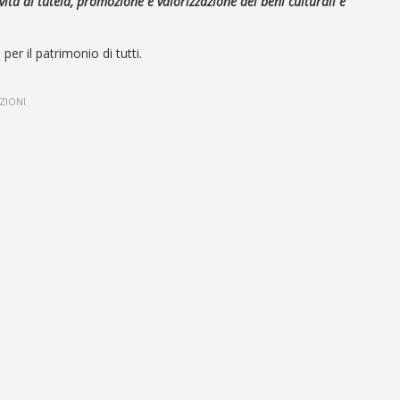
ità di tutela, promozione e valorizzazione dei beni culturali e
per il patrimonio di tutti.
ZIONI