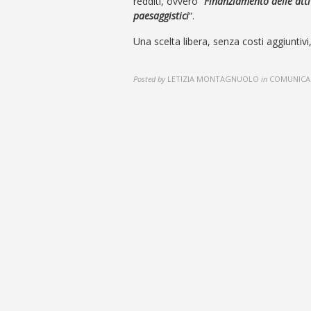
redditi, ovvero “
Finanziamento delle attiv
paesaggistici
“.
Una scelta libera, senza costi aggiuntivi, 
Posted by
LETIZIA MONTAGNUOLO
in
COMUNICA