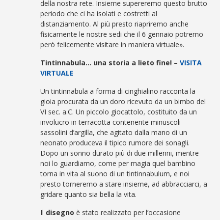
della nostra rete. Insieme supereremo questo brutto
periodo che ci ha isolati e costretti al
distanziamento. Al più presto riapriremo anche
fisicamente le nostre sedi che il 6 gennaio potremo
però felicemente visitare in maniera virtuale».
Tintinnabula… una storia a lieto fine! –
VISITA
VIRTUALE
Un tintinnabula a forma di cinghialino racconta la
gioia procurata da un doro ricevuto da un bimbo del
VI sec. a.C. Un piccolo giocattolo, costituito da un
involucro in terracotta contenente minuscoli
sassolini d’argilla, che agitato dalla mano di un
neonato produceva il tipico rumore dei sonagli.
Dopo un sonno durato più di due millenni, mentre
noi lo guardiamo, come per magia quel bambino
torna in vita al suono di un tintinnabulum, e noi
presto torneremo a stare insieme, ad abbracciarci, a
gridare quanto sia bella la vita.
Il
disegno
è stato realizzato per l’occasione