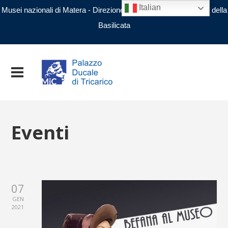
Italian
Musei nazionali di Matera - Direzione regionale Musei nazionali della
Basilicata
Eventi
07
GEN
2021