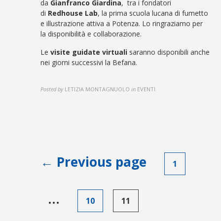
da
Gianfranco Giardina
, tra i fondatori
di
Redhouse Lab
, la prima scuola lucana di fumetto
e illustrazione attiva a Potenza. Lo ringraziamo per
la disponibilità e collaborazione.
Le
visite guidate virtuali
saranno disponibili anche
nei giorni successivi la Befana.
Posted by
LETIZIA MONTAGNUOLO
in
EVENTI
Paginazione
← Previous page
1
degli
articoli
…
10
11