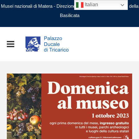
Italian
Musei nazionali di Matera - Direzione regionale Musei nazionali della
Basilicata