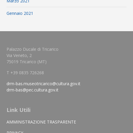
Marzo 2021
Gennaio 2021
Palazzo Ducale di Tricarico
Via Veneto, 2
75019 Tricarico (MT)
T +39 0835 726268
drm-bas.museotricarico@cultura.gov.it
drm-bas@pec.cultura.gov.it
Link Utili
AMMINISTRAZIONE TRASPARENTE
PRIVACY