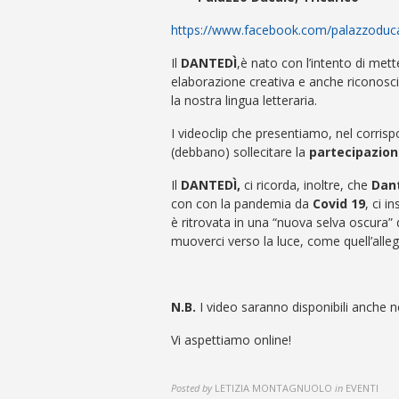
https://www.facebook.com/palazzoducal
Il
DANTEDÌ
,è nato con l’intento di met
elaborazione creativa e anche riconosci
la nostra lingua letteraria.
I videoclip che presentiamo, nel corri
(debbano) sollecitare la
partecipazione
Il
DANTEDÌ,
ci ricorda, inoltre, che
Dant
con con la pandemia da
Covid 19
, ci 
è ritrovata in una “nuova selva oscura”
muoverci verso la luce, come quell’alleg
N.B.
I video saranno disponibili anche ne
Vi aspettiamo online!
Posted by
LETIZIA MONTAGNUOLO
in
EVENTI