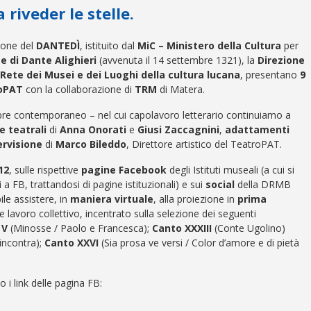
 riveder le stelle.
zione del
DANTEDÌ
, istituito dal
MiC – Ministero della Cultura
per
e di Dante Alighieri
(avvenuta il 14 settembre 1321), la
Direzione
Rete dei Musei e dei Luoghi della cultura lucana
, presentano
9
oPAT
con la collaborazione di
TRM
di Matera.
mpre contemporaneo – nel cui capolavoro letterario continuiamo a
e teatrali
di
Anna Onorati
e
Giusi Zaccagnini
,
adattamenti
rvisione
di
Marco Bileddo
, Direttore artistico del TeatroPAT.
12
, sulle rispettive
pagine Facebook
degli Istituti museali (a cui si
a FB, trattandosi di pagine istituzionali) e sui
social
della DRMB
le assistere, in
maniera virtuale
, alla proiezione in
prima
e lavoro collettivo, incentrato sulla selezione dei seguenti
 V
(Minosse / Paolo e Francesca);
Canto XXXIII
(Conte Ugolino)
incontra);
Canto XXVI
(Sia prosa ve versi / Color d’amore e di pietà
o i link delle pagina FB: