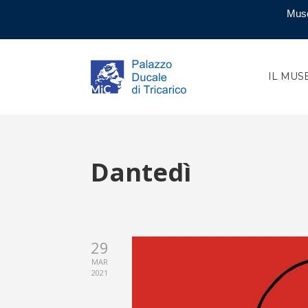
Muse
IL MUS
Dantedì
29
MAR
2021