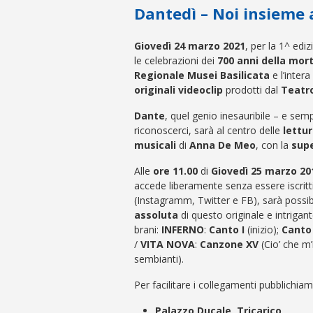
Dantedì – Noi insieme a
Giovedì 24 marzo 2021
, per la 1^ edi
le celebrazioni dei
700 anni della mort
Regionale Musei Basilicata
e l’intera
originali videoclip
prodotti dal
Teatr
Dante
, quel genio inesauribile – e se
riconoscerci, sarà al centro delle
lettur
musicali
di
Anna De Meo
, con la
supe
Alle
ore 11.00
di
Giovedì 25
marzo
20
accede liberamente senza essere iscritti 
(Instagramm, Twitter e FB), sarà possibi
assoluta
di questo originale e intrigant
brani:
INFERNO
:
Canto I
(inizio);
Canto
/
VITA NOVA
:
Canzone XV
(Cio’ che m’
sembianti).
Per facilitare i collegamenti pubblichiam
Palazzo Ducale, Tricarico