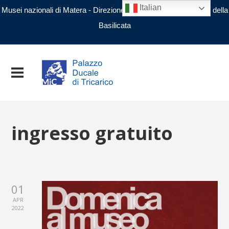
Italian
Musei nazionali di Matera - Direzione regionale Musei nazionali della
Basilicata
ingresso gratuito
01
APR
2022