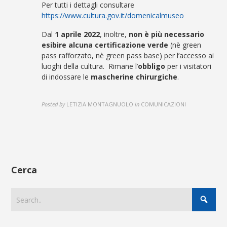
Per tutti i dettagli consultare
https://www.cultura.gov.it/
domenicalmuseo
Dal
1 aprile 2022
, inoltre,
non è più necessario
esibire alcuna certificazione verde
(nè green
pass rafforzato, nè green pass base) per l’accesso ai
luoghi della cultura. Rimane l’
obbligo
per i visitatori
di indossare le
mascherine chirurgiche
.
Posted by
LETIZIA MONTAGNUOLO
in
COMUNICAZIONI
Cerca