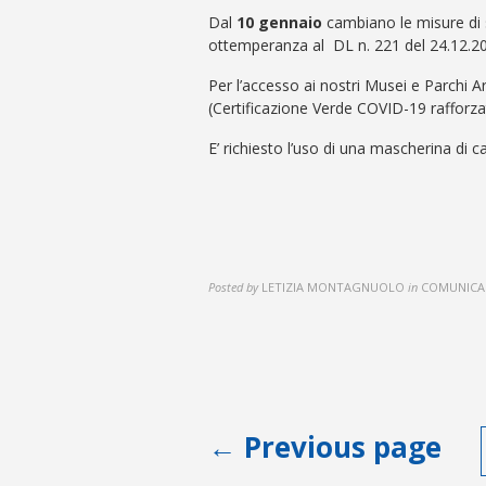
Dal
10 gennaio
cambiano le misure di s
ottemperanza al DL n. 221 del 24.12.2
Per l’accesso ai nostri Musei e Parchi Ar
(Certificazione Verde COVID-19 rafforza
E’ richiesto l’uso di una mascherina di ca
Posted by
LETIZIA MONTAGNUOLO
in
COMUNICA
Paginazione
← Previous page
degli