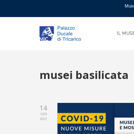
Muse
IL MUS
musei basilicata
14
GEN
2022